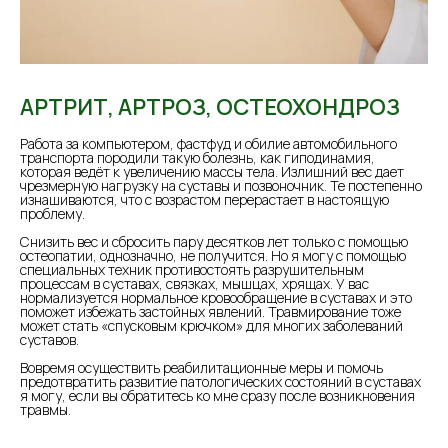
АРТРИТ, АРТРОЗ, ОСТЕОХОНДРОЗ
Работа за компьютером, фастфуд и обилие автомобильного
транспорта породили такую болезнь, как гиподинамия,
которая ведёт к увеличению массы тела. Излишний вес дает
чрезмерную нагрузку на суставы и позвоночник. Те постепенно
изнашиваются, что с возрастом перерастает в настоящую
проблему.
⠀
Снизить вес и сбросить пару десятков лет только с помощью
остеопатии, однозначно, не получится. Но я могу с помощью
специальных техник противостоять разрушительным
процессам в суставах, связках, мышцах, хрящах. У вас
нормализуется нормальное кровообращение в суставах и это
поможет избежать застойных явлений. Травмирование тоже
может стать «спусковым крючком» для многих заболеваний
суставов.
⠀
Вовремя осуществить реабилитационные меры и помочь
предотвратить развитие патологических состояний в суставах
я могу, если вы обратитесь ко мне сразу после возникновения
травмы. ⠀