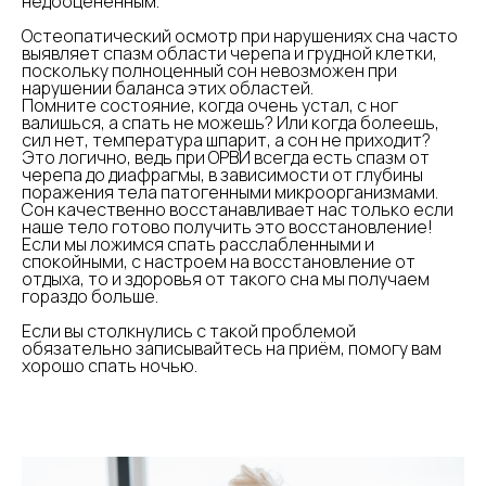
недооцененным.
⠀
Остеопатический осмотр при нарушениях сна часто
выявляет спазм области черепа и грудной клетки,
поскольку полноценный сон невозможен при
нарушении баланса этих областей.
Помните состояние, когда очень устал, с ног
валишься, а спать не можешь? Или когда болеешь,
сил нет, температура шпарит, а сон не приходит?
Это логично, ведь при ОРВИ всегда есть спазм от
черепа до диафрагмы, в зависимости от глубины
поражения тела патогенными микроорганизмами.
Сон качественно восстанавливает нас только если
наше тело готово получить это восстановление!
Если мы ложимся спать расслабленными и
спокойными, с настроем на восстановление от
отдыха, то и здоровья от такого сна мы получаем
гораздо больше.
⠀
Если вы столкнулись с такой проблемой
обязательно записывайтесь на приём, помогу вам
хорошо спать ночью.